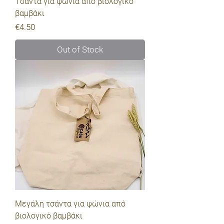
Tσάντα για ψώνια από βιολογικό
βαμβάκι
Price
€4.50
Out of Stock
Μεγάλη τσάντα για ψώνια από
βιολογικό βαμβάκι