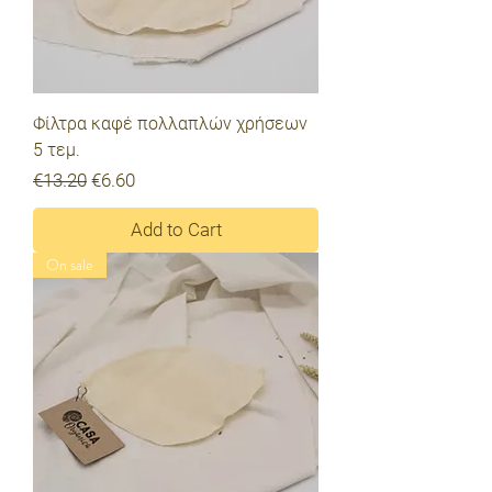
Φίλτρα καφέ πολλαπλών χρήσεων
5 τεμ.
Regular Price
Sale Price
€13.20
€6.60
Add to Cart
On sale