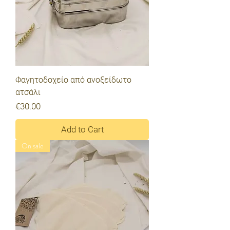
Φαγητοδοχείο από ανοξείδωτο
ατσάλι
Price
€30.00
Add to Cart
On sale