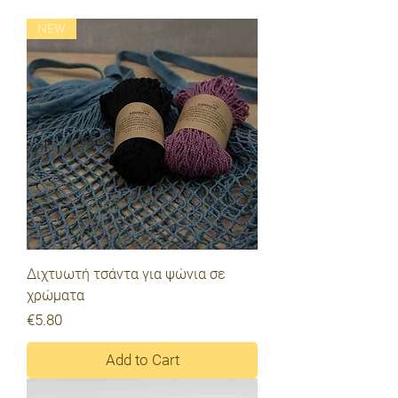
NEW
Διχτυωτή τσάντα για ψώνια σε
χρώματα
Price
€5.80
Add to Cart