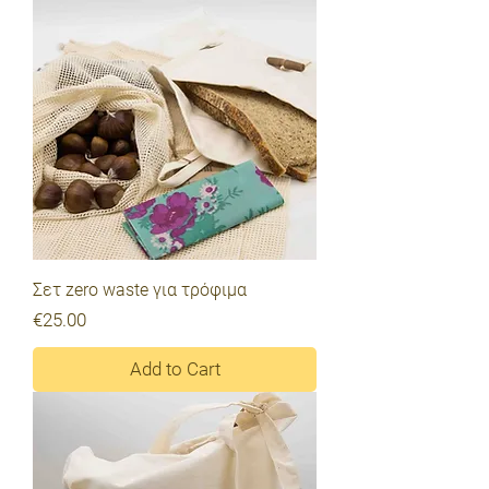
Σετ zero waste για τρόφιμα
Price
€25.00
Add to Cart