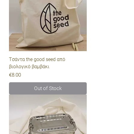
Tσάντα the good seed από
βιολογικό βαμβάκι
Price
€8.00
Out of Stock