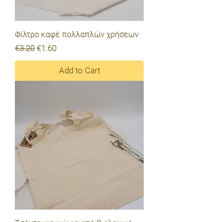
Φίλτρο καφέ πολλαπλών χρήσεων
Regular Price
Sale Price
€3.20
€1.60
Add to Cart