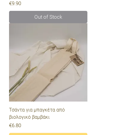
Price
€9.90
Out of Stock
Τσάντα για μπαγκέτα από
βιολογικό βαμβάκι
Price
€6.80