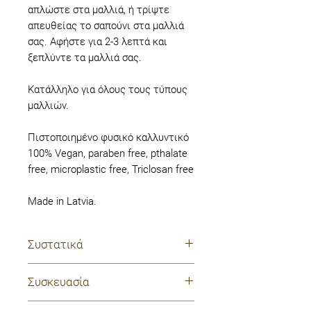
απλώστε στα μαλλιά, ή τρίψτε
απευθείας το σαπούνι στα μαλλιά
σας. Αφήστε για 2-3 λεπτά και
ξεπλύντε τα μαλλιά σας.
Κατάλληλο για όλους τους τύπους
μαλλιών.
Πιστοποιημένο φυσικό καλλυντικό
100% Vegan, paraben free, pthalate
free, microplastic free, Triclosan free
Made in Latvia.
Συστατικά
Sodium Coco – Sulfate, Cetearyl
Συσκευασία
Alcohol, Glyceryl Stearate,
Theobroma Cacao Seed Butter,
χάρτινη ανακυκλώσιμη