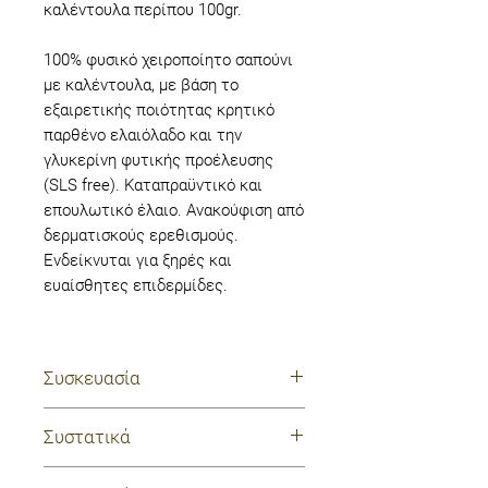
καλέντουλα περίπου 100gr.
100% φυσικό χειροποίητο σαπούνι
με καλέντουλα, με βάση το
εξαιρετικής ποιότητας κρητικό
παρθένο ελαιόλαδο και την
γλυκερίνη φυτικής προέλευσης
(SLS free). Καταπραϋντικό και
επουλωτικό έλαιο. Ανακούφιση από
δερματισκούς ερεθισμούς.
Ενδείκνυται για ξηρές και
ευαίσθητες επιδερμίδες.
Συσκευασία
πλαστική μεμβράνη
Συστατικά
σαπούνι καλέντουλα: εβάση