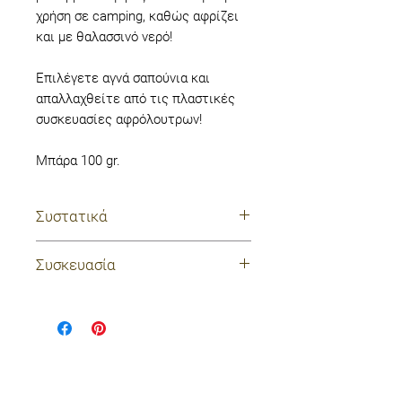
χρήση σε camping, καθώς αφρίζει
και με θαλασσινό νερό!
Επιλέγετε αγνά σαπούνια και
απαλλαχθείτε από τις πλαστικές
συσκευασίες αφρόλουτρων!
Μπάρα 100 gr.
Συστατικά
Olea Europaea (olive) fruit oil,
Συσκευασία
Cocos Nucifera (coconut) oil,
Butyrospermum Parkii (Shea)
100% zero waste
Butter, Aqua, Sodium Hydroxide,
Punica Granatum Fruit Juice,
Prunus Amygdalus (Almond)
Dulcis Oil, Ricinus Communis
Ποιοί είμαστε
(Castor) Seed oil, Glycerin, Illite,