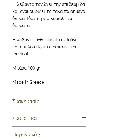
Η λεβάντα τονώνει την επιδερμίδα
και ανακουφίζει το ταλαιπωρημένο
δέρμα. Ιδανική για ευαίσθητα
δέρματα.
Η λεβάντα ανθοφορεί τον Ιούνιο
και εμπλουτίζει το σαπούνι του
Ιουνίου!
Μπάρα 100 gr
Made in Greece
Συσκευασία
χάρτινο περιτύλιγμα,
Συστατικά
προστατευτική μεμβράνη
ελαιόλαδο, λάδι καρύδας,
Παραγωγός
αιθέριο έλαιο λεβάντας, άνθη