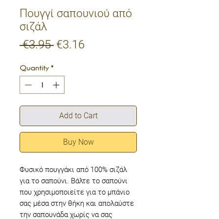
Πουγγί σαπουνιού από
σιζάλ
Regular
Sale
 €3.95 
€3.16
Price
Price
Quantity
*
Add to Cart
Buy Now
Φυσικό πουγγάκι από 100% σιζάλ
για το σαπούνι. Βάλτε το σαπούνι
που χρησιμοποιείτε για το μπάνιο
σας μέσα στην θήκη και απολαύστε
την σαπουνάδα χωρίς να σας