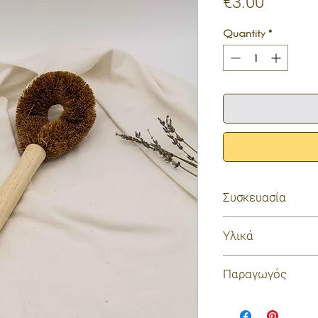
Price
€3.00
Quantity
*
Συσκευασία
χωρίς συσκευασία
Υλικά
ίνες κοκοφοίνικα,
Παραγωγός
Tierra Verde