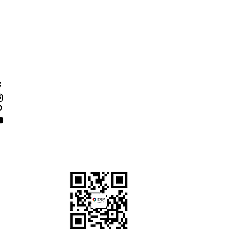
Social Media
Facebook
Instagram
Pinterest
YouTube
τε τις πληρωμές σας
α και ασφαλείς
άρο
ντας το QR code