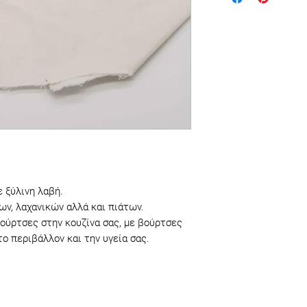
Η Tierra Verde είν
που λειτουργεί απ
οικολογικά καθαρι
προϊόντα από οργα
χρήσιμα αντικείμ
δίνοντας δεύτερη
τους αποτελεί η 
ευθύνη και παρακ
κάνουν σωστές κα
 ξύλινη λαβή.
των, λαχανικών αλλά και πιάτων.
ούρτσες στην κουζίνα σας, με βούρτσες
το περιβάλλον και την υγεία σας.